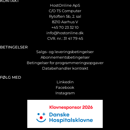
KONTAKT
HostOnline ApS
C/O TS Computer
Rytoften 5b, 2. sal
8210 Aarhus V
+45 70 23 32 10
info@hostonline.dk
CVR. nr.: 31 41 79 45
BETINGELSER
Salgs- og leveringsbetingelser
Abonnementsbetingelser
Betingelser for programmeringsopgaver
Databehandler kontrakt
FØLG MED
Linkedin
Facebook
Instagram